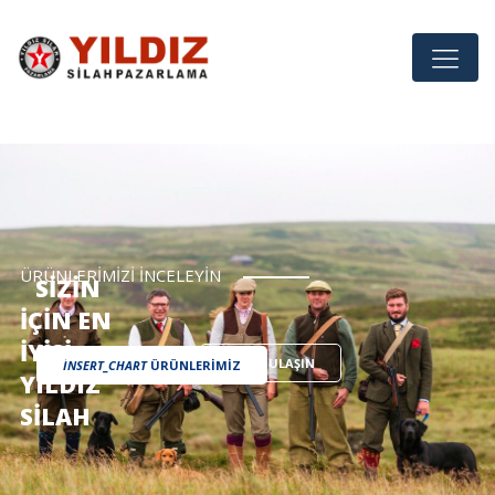
ÜRÜNLERIMIZI INCELEYIN
SIZIN
IÇIN EN
IYISI
BIZE ULAŞIN
INSERT_CHART
ÜRÜNLERIMIZ
YILDIZ
SILAH