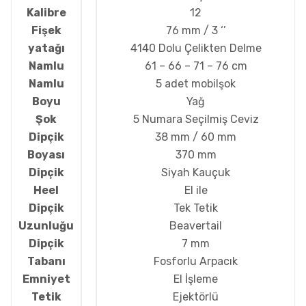
Kalibre
12
Fişek
76 mm / 3 ‘’
yatağı
4140 Dolu Çelikten Delme
Namlu
61 – 66 – 71 – 76 cm
Namlu
5 adet mobilşok
Boyu
Yağ
Şok
5 Numara Seçilmiş Ceviz
Dipçik
38 mm / 60 mm
Boyası
370 mm
Dipçik
Siyah Kauçuk
Heel
El ile
Dipçik
Tek Tetik
Uzunluğu
Beavertail
Dipçik
7 mm
Tabanı
Fosforlu Arpacık
Emniyet
El İşleme
Tetik
Ejektörlü