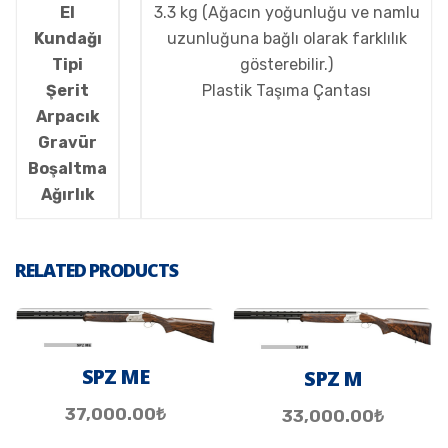
El
3.3 kg (Ağacın yoğunluğu ve namlu
Kundağı
uzunluğuna bağlı olarak farklılık
Tipi
gösterebilir.)
Şerit
Plastik Taşıma Çantası
Arpacık
Gravür
Boşaltma
Ağırlık
RELATED PRODUCTS
SPZ ME
SPZ M
37,000.00
₺
33,000.00
₺